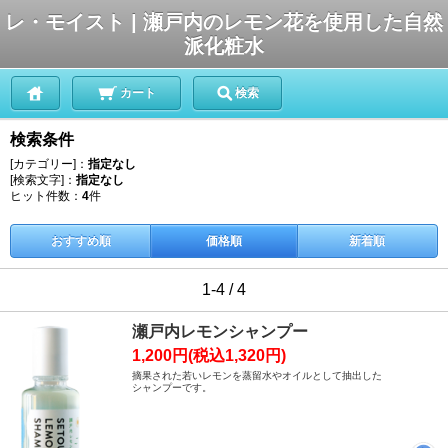
レ・モイスト | 瀬戸内のレモン花を使用した自然
派化粧水
カート
検索
検索条件
[カテゴリー]：
指定なし
[検索文字]：
指定なし
ヒット件数：
4
件
おすすめ順
価格順
新着順
1-4 / 4
瀬戸内レモンシャンプー
1,200円(税込1,320円)
摘果された若いレモンを蒸留水やオイルとして抽出した
シャンプーです。